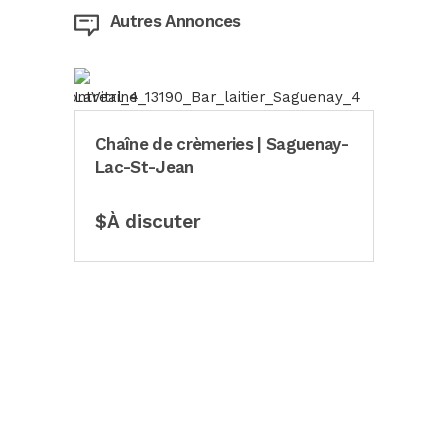
Autres Annonces
Chaîne de crèmeries | Saguenay-
Lac-St-Jean
$À discuter
Entr
véhi
$6