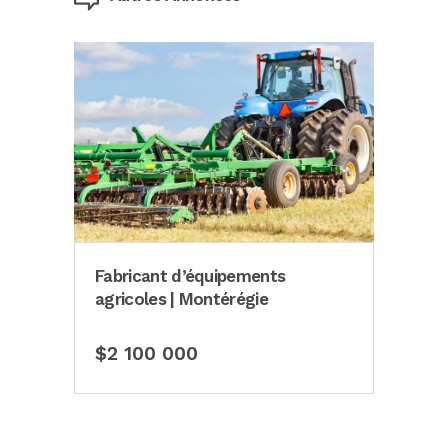
Fabricant d’équipements
Atel
bec
agricoles | Montérégie
préc
$2 100 000
$5 